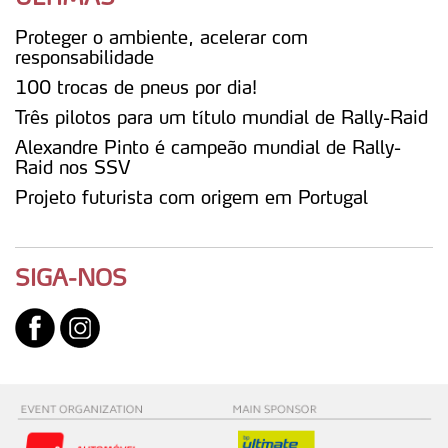
parceiros e organizações na UE e em países terceiros.
Proteger o ambiente, acelerar com
responsabilidade
O ACP garantirá que as transferências internacionais de
100 trocas de pneus por dia!
dados pessoais serão realizadas apenas com o seu
Três pilotos para um título mundial de Rally-Raid
consentimento e quando tal se afigure estritamente
necessário no contexto dos serviços a prestar.
Alexandre Pinto é campeão mundial de Rally-
Raid nos SSV
Realçamos que o bloqueio de certo tipo de Cookies e
Projeto futurista com origem em Portugal
tecnologias similares pode ter impacto na sua
experiência de navegação no Website e nos serviços
disponibilizados.
SIGA-NOS
Consulte a política de cookies do site.