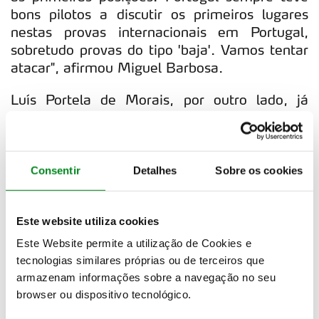
bons pilotos a discutir os primeiros lugares
nestas provas internacionais em Portugal,
sobretudo provas do tipo 'baja'. Vamos tentar
atacar", afirmou Miguel Barbosa.
Luís Portela de Morais, por outro lado, já
conhece bem o OT3 da categoria Challenger,
mas desta vez estará integrado na equipa
oficial da GRally, fundada por Ghislain de
Mévius. "É um prazer enorme recebermos
Consentir
Detalhes
Sobre os cookies
uma prova como esta em Portugal. É uma
corrida na zona onde eu aprendi a andar de
Este website utiliza cookies
moto, onde eu aprendi a guiar, inclusive há
uma parte da corrida que passa literalmente
Este Website permite a utilização de Cookies e
em minha casa! É uma prova ao gosto dos
tecnologias similares próprias ou de terceiros que
pilotos portugueses, a grande diferença num
armazenam informações sobre a navegação no seu
Rally-Raid é que temos de navegar. Vejo, por
browser ou dispositivo tecnológico.
exemplo, que as Câmaras de Alcácer do Sal e