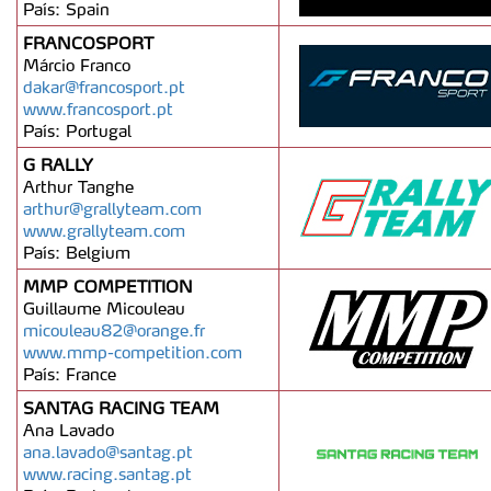
País: Spain
FRANCOSPORT
Márcio Franco
dakar@francosport.pt
www.francosport.pt
País: Portugal
G RALLY
Arthur Tanghe
arthur@grallyteam.com
www.grallyteam.com
País: Belgium
MMP COMPETITION
Guillaume Micouleau
micouleau82@orange.fr
www.mmp-competition.com
País: France
SANTAG RACING TEAM
Ana Lavado
ana.lavado@santag.pt
www.racing.santag.pt