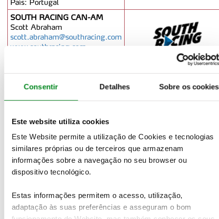
País: Portugal
SOUTH RACING CAN-AM
Scott Abraham
scott.abraham@southracing.com
www.southracing.com
País: Portugal, South Africa
OLD FRIENDS RALLY TEAM
Rui Lopes / +351 919 506 363
Consentir
Detalhes
Sobre os cookie
oldfriendsrallyteam@gmail.com
País: Portugal
JLC RACING
Este website utiliza cookies
Jean-Luc Ceccaldi / +33 6 20
33 90 21
Este Website permite a utilização de Cookies e tecnologias
jlcracing.contact@gmail.com
similares próprias ou de terceiros que armazenam
País: France
informações sobre a navegação no seu browser ou
LOEB FRAY MEDIA
dispositivo tecnológico.
MOTORSPORT
Jean-Philippe Nicolao / +33 6
Estas informações permitem o acesso, utilização,
82 72 00 43
adaptação às suas preferências e asseguram o bom
jean-
funcionamento do Website, mas também conhecer os seus