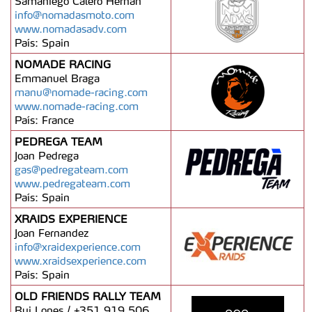
Samaniego Calero Hernan
info@nomadasmoto.com
www.nomadasadv.com
País: Spain
NOMADE RACING
Emmanuel Braga
manu@nomade-racing.com
www.nomade-racing.com
País: France
PEDREGA TEAM
Joan Pedrega
gas@pedregateam.com
www.pedregateam.com
País: Spain
XRAIDS EXPERIENCE
Joan Fernandez
info@xraidexperience.com
www.xraidsexperience.com
País: Spain
OLD FRIENDS RALLY TEAM
Rui Lopes / +351 919 506