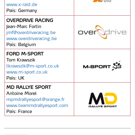
dados pessoais serão realizadas apenas com o seu
www.x-raid.de
consentimento e quando tal se afigure estritamente
País: Germany
necessário no contexto dos serviços a prestar.
OVERDRIVE RACING
Jean-Marc Fortin
Realçamos que o bloqueio de certo tipo de Cookies e
jmf@overdriveracing.be
www.overdriveracing.be
tecnologias similares pode ter impacto na sua experiência
País: Belgium
de navegação no Website e nos serviços disponibilizados.
FORD M-SPORT
Tom Krawszik
Consulte a política de cookies do site.
tkrawszik@m-sport.co.uk
www.m-sport.co.uk
País: UK
MD RALLYE SPORT
Antoine Morel
mpmdrallyesport@orange.fr
www.teammdrallyesport.com
País: France