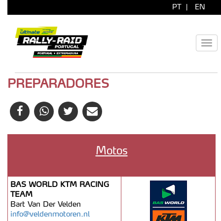
PT
|
EN
Togg
navi
PREPARADORES
Motos
BAS WORLD KTM RACING
TEAM
Bart Van Der Velden
info@veldenmotoren.nl