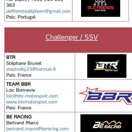
363
oldfriendsrallyteam@gmail.com
País: Portugal
Challenger / SSV
BTR
Stéphane Brunet
stephrally23@hotmail.fr
País: France
TEAM BBR
Loic Bonnevie
loic@bbr-motorsport.com
www.bbrmotorsport.com
País: France
BE RACING
Bertrand Marco
bertrand.marco@beracing.com