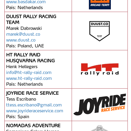
www.basdakar.com
País: Netherlands
DUUST RALLY RACING
TEAM
Marek Dabrowski
marek@duust.co
www.duust.co
País: Poland, UAE
HT RALLY RAID
HUSQVARNA RACING
Henk Hellegers
info@ht-rally-raid.com
www.ht-rally-raid.com
País: Netherlands
JOYRIDE RACE SERVICE
Tess Escribano
ttess.escribano@gmail.com
www.joyrideraceservice.com
País: Spain
NOMADAS ADVENTURE