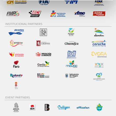
personalizar conteúdos e anúncios, para lhe proporcionar
funcionalidades de redes sociais, bem como para
analisar dados de navegação no nosso website.
Adicionalmente partilhamos informação, relativa à sua
utilização do nosso site de publicidade e de análise, com
parceiros e organizações na UE e em países terceiros.
O ACP garantirá que as transferências internacionais de
dados pessoais serão realizadas apenas com o seu
consentimento e quando tal se afigure estritamente
necessário no contexto dos serviços a prestar.
Realçamos que o bloqueio de certo tipo de Cookies e
tecnologias similares pode ter impacto na sua
experiência de navegação no Website e nos serviços
disponibilizados.