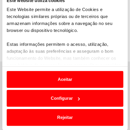
Este website utiliza cookies
Fornecedor oficial dos sistemas de
Este Website permite a utilização de Cookies e
cronometragem e tracking
tecnologias similares próprias ou de terceiros que
armazenam informações sobre a navegação no seu
browser ou dispositivo tecnológico.
Estas informações permitem o acesso, utilização,
adaptação às suas preferências e asseguram o bom
«
Voltar
funcionamento do Website, mas também conhecer os
seus hábitos de navegação para personalizar conteúdos
e anúncios de modo a promover produtos e/ou serviços.
Aceitar
Em alguns casos, a utilização destas tecnologias
dependem do seu consentimento, definindo nesses
Configurar
termos e a todo o tempo as suas preferências e limitando
o acesso a informações durante a navegação no
Website.
Rejeitar
Usamos cookies para melhorar a sua experiência digital,