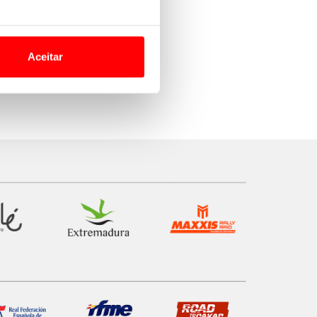
o nesses termos e a todo o
site.
Aceitar
 para lhe proporcionar
site.
e e de análise, com parceiros
apenas com o seu
estar.
 na sua experiência de