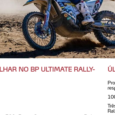
HAR NO BP ULTIMATE RALLY-
Ú
Pro
res
100
Trê
Ral