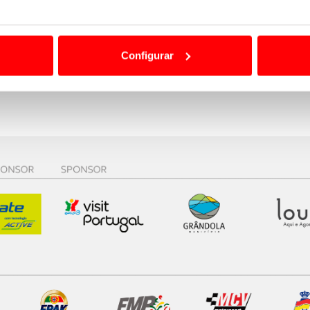
otos precisamente dez anos após sua
ão destas tecnologias dependem do seu consentimento, definind
e limitando o acesso a informações durante a navegação no Web
Configurar
 a sua experiência digital, personalizar conteúdos e anúncios,
ciais, bem como para analisar dados de navegação no nosso web
nformação, relativa à sua utilização do nosso site de publicidad
aíses terceiros.
sferências internacionais de dados pessoais serão realizadas 
e afigure estritamente necessário no contexto dos serviços a pr
certo tipo de Cookies e tecnologias similares pode ter impacto
serviços disponibilizados.
s do site.