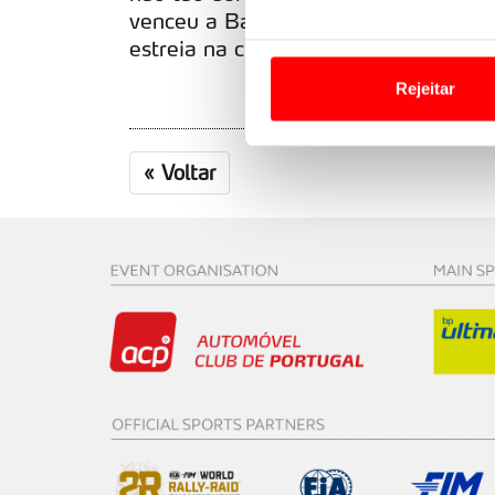
venceu a Baja Portalegre 500 nas m
Em alguns casos, a utilizaç
estreia na clássica alentejana.
tempo as suas preferências 
Rejeitar
Usamos cookies para melhorar
funcionalidades de redes so
«
Voltar
Adicionalmente partilhamos i
e organizações na UE e em p
O ACP garantirá que as tran
consentimento e quando tal s
Realçamos que o bloqueio de 
navegação no Website e nos 
Consulte a política de cookie