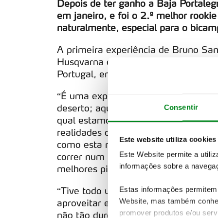
Depois de ter ganho a Baja Portaleg
em janeiro, e foi o 2.º melhor rooki
naturalmente, especial para o bicam
A primeira experiência de Bruno Sant
Husqvarna espera aproveitar esse ri
Portugal, em terrenos que bem conh
“É uma experiência diferente da que
deserto; aqui temos as pistas portug
Consentir
qual estamos familiarizados. Claro 
realidades completamente diferentes
Este website utiliza cookies
como esta no Campeonato do Mundo.
Este Website permite a utili
correr num Rally-Raid em Portugal e
informações sobre a navegaç
melhores pilotos do mundo”, afirmo
“Tive todo um ano de trabalho para
Estas informações permitem 
Website, mas também conhec
aproveitar esse ritmo para a prova 
promover produtos e/ou serv
não tão duro. Sinto-me bem preparad