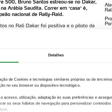
re 500, Bruno Santos estreou-se no Dakar,
Ale
e na Arábia Saudita. Correr em ‘casa’ é,
Ral
peão nacional de Rally-Raid.
Pro
Por
os no Rali Dakar foi positiva e o piloto da
tmo para brilhar no BP Ultimate Rally-Raid
ece.
S
 vivi em janeiro, no Dakar, onde temos um
uesas, no Interior do país, uma zona com a
Detalhes
que tem as suas dificuldades, mas são duas
. É muito interessante ter uma prova
 Estou muito curioso para experimentar
zação de Cookies e tecnologias similares próprias ou de tercei
 perceber como está o meu nível face aos
ão no seu browser ou dispositivo tecnológico.
u Bruno Santos.
 me preparar para o Dakar e agora espero
o acesso, utilização, adaptação às suas preferências e asseg
er os seus hábitos de navegação para personalizar conteúdos
do ACP, com etapas mais curtas, um terreno
iços.
o”, concluiu o piloto de Terras Vedras, que