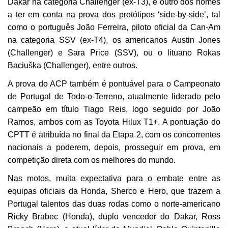
Dakar na categoria Challenger (ex-T3), é outro dos nomes
a ter em conta na prova dos protótipos ‘side-by-side’, tal
como o português João Ferreira, piloto oficial da Can-Am
na categoria SSV (ex-T4), os americanos Austin Jones
(Challenger) e Sara Price (SSV), ou o lituano Rokas
Baciuška (Challenger), entre outros.
A prova do ACP também é pontuável para o Campeonato
de Portugal de Todo-o-Terreno, atualmente liderado pelo
campeão em título Tiago Reis, logo seguido por João
Ramos, ambos com as Toyota Hilux T1+. A pontuação do
CPTT é atribuída no final da Etapa 2, com os concorrentes
nacionais a poderem, depois, prosseguir em prova, em
competição direta com os melhores do mundo.
Nas motos, muita expectativa para o embate entre as
equipas oficiais da Honda, Sherco e Hero, que trazem a
Portugal talentos das duas rodas como o norte-americano
Ricky Brabec (Honda), duplo vencedor do Dakar, Ross