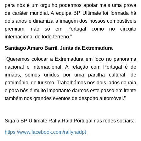
para nós é um orgulho podermos apoiar mais uma prova
de caráter mundial. A equipa BP Ultimate foi formada há
Realçamos que o bloqueio de certo tipo de Cookies e
dois anos e dinamiza a imagem dos nossos combustíveis
tecnologias similares pode ter impacto na sua
premium, não só em Portugal como no circuito
experiência de navegação no Website e nos serviços
internacional do todo-terreno.”
disponibilizados.
Santiago Amaro Barril, Junta da Extremadura
Consulte a política de cookies do site.
“Queremos colocar a Extremadura em foco no panorama
nacional e internacional. A relação com Portugal é de
irmãos, somos unidos por uma partilha cultural, de
património, de turismo. Trabalhámos nos dois lados da raia
e para nós é muito importante darmos este passo em frente
também nos grandes eventos de desporto automóvel.”
Siga o
BP Ultimate Rally-Raid Portugal
nas redes sociais:
https://www.facebook.com/rallyraidpt